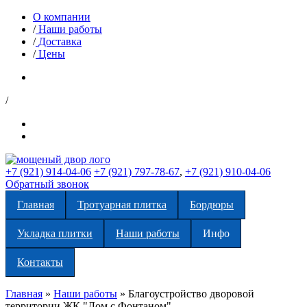
О компании
/
Наши работы
/
Доставка
/
Цены
/
+7 (921) 914-04-06
+7 (921) 797-78-67
,
+7 (921) 910-04-06
Обратный звонок
Главная
Тротуарная плитка
Бордюры
Укладка плитки
Наши работы
Инфо
Контакты
Главная
»
Наши работы
»
Благоустройство дворовой
территории ЖК "Дом с Фонтаном"