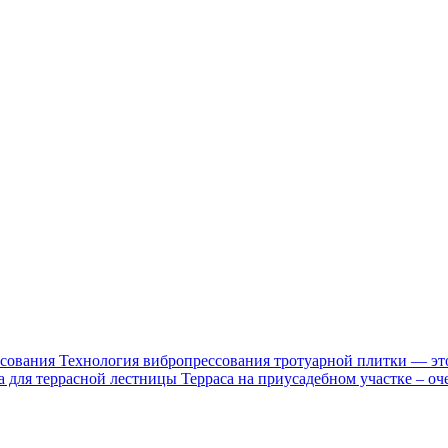
ссования
Технология вибропрессования тротуарной плитки — это
а для террасной лестницы
Терраса на приусадебном участке – оче