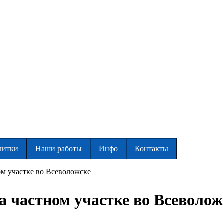
литки
Наши работы
Инфо
Контакты
ом участке во Всеволожске
а частном участке во Всеволож