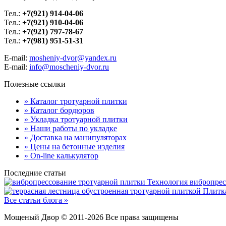
Тел.:
+7(921) 914-04-06
Тел.:
+7(921) 910-04-06
Тел.:
+7(921) 797-78-67
Тел.:
+7(981) 951-51-31
E-mail:
mosheniy-dvor@yandex.ru
E-mail:
info@moscheniy-dvor.ru
Полезные ссылки
» Каталог тротуарной плитки
» Каталог бордюров
» Укладка тротуарной плитки
» Наши работы по укладке
» Доставка на манипуляторах
» Цены на бетонные изделия
» On-line калькулятор
Последние статьи
Технология вибропре
Плитк
Все статьи блога »
Мощеный Двор © 2011-2026 Все права защищены