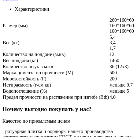
Характеристики
260*160*60
Размер (мм)
160*160*60
100*160*60
5,4
Вес (кг)
3,4
1,7
Количество на поддоне (м.кв)
12
Вес поддона (кг)
1460
Количество штук в м.кв
36 (12x3)
Марка цемента по прочности (M)
500
Морозостойкость (F)
200
Истираемость (г/см.кв)
меньше 0,7
Водопоглощение (%)
меньше 5
Предел прочности на растяжение при изгибе (Btb)
4,0
Почему выгодно покупать у нас?
Качество по приемлемым ценам
Тротуарная плитка и бордюры нашего производства
соответствуют стандартам ГОСТ, но цены ниже чем у других